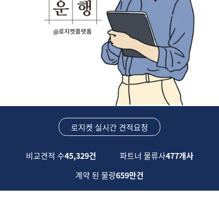
로지켓 실시간 견적요청
비교견적 수
45,329건
파트너 물류사
477개사
계약 된 물량
659만건