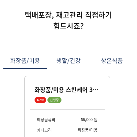
택배포장, 재고관리 직접하기
힘드시죠?
화장품/미용
생활/건강
상온식품
적
화장품/미용 스킨케어 3PL 견적
New
진행중
New
원
예상물류비
66,000
원
예
식품
카테고리
화장품/미용
카