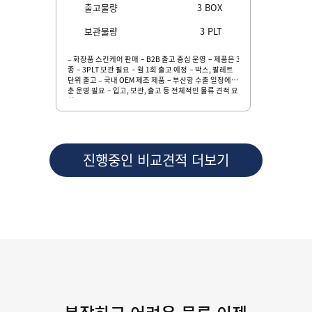
OX
출고물량
3
BOX
출
LT
보관물량
3
PLT
보
품종류 2
– 화장품 스킨케어 판매 – B2B 출고 중심 운영 – 제품은 3
– 생활용품
– 18개입
종 – 3PLT 보관 필요 – 월 1회 출고 예정 – 박스, 팔레트
영 SKU 30
– 에어캡
단위 출고 – 국내 OEM 제조 제품 – 부산항 수출 일정에 맞
중 50% 
EA – 초
춘 운영 필요 – 입고, 보관, 출고 등 전체적인 물류 견적 요
격 출고 –
 보관물량
청
트포장 및 
스는 자체 
별도 협의 
켓 박스 견
진행중인 비교견적 더보기